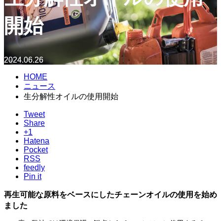
開始
2024.06.26
HOME
ニュース
生分解性オイルの使用開始
Tweet
Share
+1
Hatena
Pocket
RSS
feedly
Pin it
再生可能な原料をベースにしたチェーンオイルの使用を始め
ました