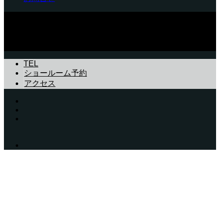
美山ウッドエンジニア 〒601-0755京都府南丹市美山町静原
森ヶ下43 TEL.0771-75-1053（火・水曜定休） FAX.0771-
75-0835
Copyright © 薪ストーブの美山ウッドエンジニア│京都 大阪 滋
賀 兵庫
TEL
ショールーム予約
アクセス