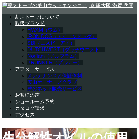
薪ストーブについて
取扱ブランド
HWAM（ワム）
IRON DOG（アイアンドッグ）
SBI（エスビーアイ）
DUTCHWEST（ダッチウエスト）
Norflam（ノルフラム）
BRUNNER（ブルナー）
アフターサービス
メンテナンスと保証体制
美山オーナーズクラブ
薪のネット販売サービス
お客様の声
ショールーム予約
カタログ請求
アクセス
生分解性オイルの使用