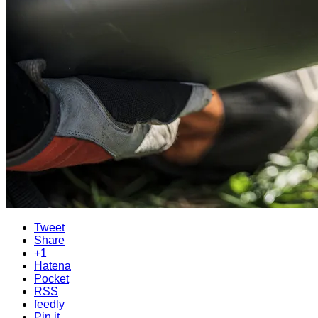
Tweet
Share
+1
Hatena
Pocket
RSS
feedly
Pin it