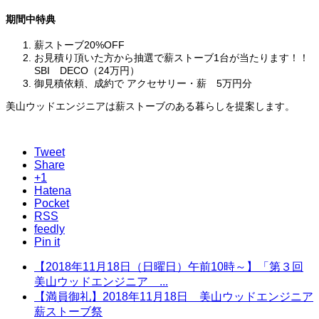
期間中特典
薪ストーブ20%OFF
お見積り頂いた方から抽選で薪ストーブ1台が当たります！！
SBI DECO（24万円）
御見積依頼、成約で アクセサリー・薪 5万円分
美山ウッドエンジニアは薪ストーブのある暮らしを提案します。
Tweet
Share
+1
Hatena
Pocket
RSS
feedly
Pin it
【2018年11月18日（日曜日）午前10時～】「第３回
美山ウッドエンジニア ...
【満員御礼】2018年11月18日 美山ウッドエンジニア
薪ストーブ祭