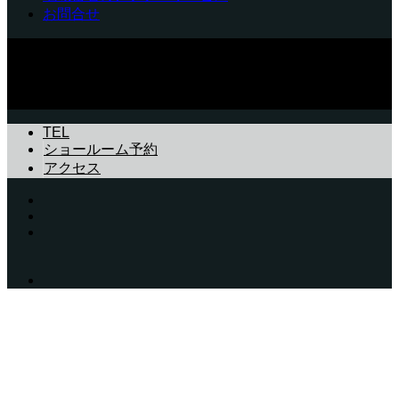
お問合せ
美山ウッドエンジニア 〒601-0755京都府南丹市美山町静原
森ヶ下43 TEL.0771-75-1053（火・水曜定休） FAX.0771-
75-0835
Copyright © 薪ストーブの美山ウッドエンジニア│京都 大阪 滋
賀 兵庫
TEL
ショールーム予約
アクセス