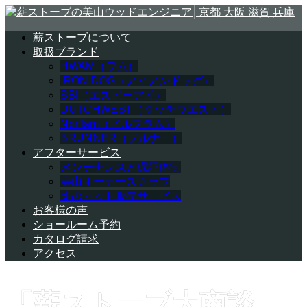
薪ストーブについて
取扱ブランド
HWAM（ワム）
IRON DOG（アイアンドッグ）
SBI（エスビーアイ）
DUTCHWEST（ダッチウエスト）
Norflam（ノルフラム）
BRUNNER（ブルナー）
アフターサービス
メンテナンスと保証体制
美山オーナーズクラブ
薪のネット販売サービス
お客様の声
ショールーム予約
カタログ請求
アクセス
「薪ストーブ大商談